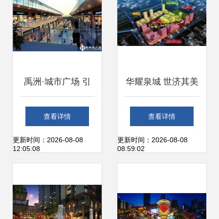
禹洲·城市广场 引
华耀泉城 世济其美
领厦门商业新风尚
——华美立家与山
查看详情
查看详情
的乐购美食尊享之
东白鹤签约盛典圆
更新时间：2026-08-08
更新时间：2026-08-08
12:05:08
08:59:02
旅
满成功，共启商业
综合体服务新篇章