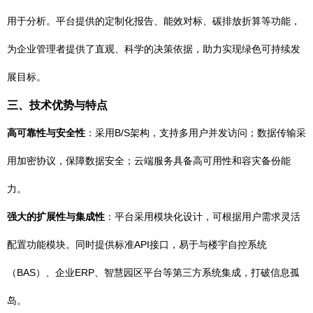
用于分析。平台提供的定制化报告、能效对标、碳排放折算等功能，
为企业管理者提供了直观、科学的决策依据，助力实现绿色可持续发
展目标。
三、技术优势与特点
高可靠性与安全性
：采用B/S架构，支持多用户并发访问；数据传输采
用加密协议，保障数据安全；云端服务具备高可用性和容灾备份能
力。
强大的扩展性与集成性
：平台采用模块化设计，可根据用户需求灵活
配置功能模块。同时提供标准API接口，易于与楼宇自控系统
（BAS）、企业ERP、智慧园区平台等第三方系统集成，打破信息孤
岛。