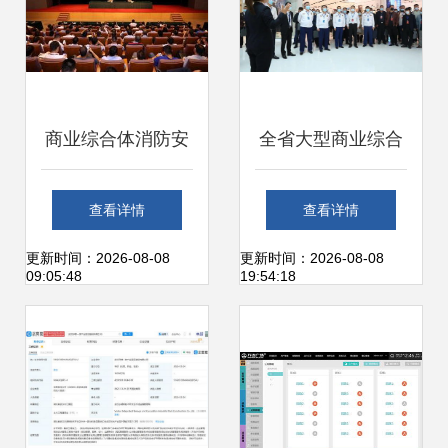
商业综合体消防安
全省大型商业综合
全管理的科学优化
体消防安全管理示
查看详情
查看详情
路径——以上海市
范创建工作现场培
更新时间：2026-08-08
更新时间：2026-08-08
09:05:48
19:54:18
为例
训会在通化圆满召
开——网络技术赋
能安全管控新模式