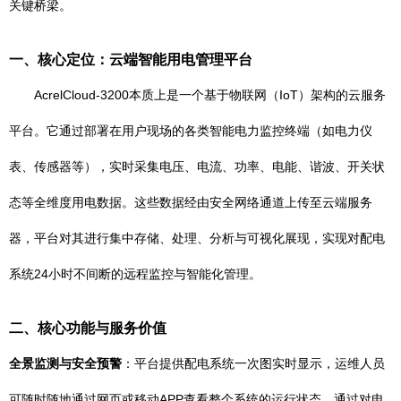
关键桥梁。
一、核心定位：云端智能用电管理平台
AcrelCloud-3200本质上是一个基于物联网（IoT）架构的云服务
平台。它通过部署在用户现场的各类智能电力监控终端（如电力仪
表、传感器等），实时采集电压、电流、功率、电能、谐波、开关状
态等全维度用电数据。这些数据经由安全网络通道上传至云端服务
器，平台对其进行集中存储、处理、分析与可视化展现，实现对配电
系统24小时不间断的远程监控与智能化管理。
二、核心功能与服务价值
全景监测与安全预警
：平台提供配电系统一次图实时显示，运维人员
可随时随地通过网页或移动APP查看整个系统的运行状态。通过对电