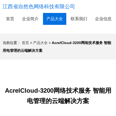
江西省自然色网络科技有限公司
首页
企业简介
产品大全
联系我们
企业信息
当前位置：
首页
>
产品大全
>
AcrelCloud-3200网络技术服务 智能
用电管理的云端解决方案
AcrelCloud-3200网络技术服务 智能用
电管理的云端解决方案