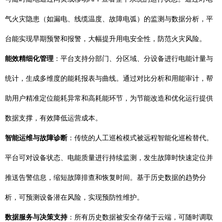
气火灾隐患（如漏电、线缆温度、故障电弧）的监测与数据分析，平
台能实现早期预警和报警，大幅提升用电安全性，防范火灾风险。
能效精细化管理
：平台支持分部门、分区域、分设备进行电能计量与
统计，生成多维度的能耗报表与曲线。通过对比分析和用能审计，帮
助用户精准定位能耗异常和高耗能环节，为节能改造和优化运行提供
数据支撑，有效降低运营成本。
智能运维与故障诊断
：传统的人工巡检模式被远程智能化巡检替代。
平台可对设备状态、电能质量进行持续监测，发生故障时快速定位并
推送告警信息，缩短故障排查和恢复时间。基于历史数据的趋势分
析，可预测设备潜在风险，实现预防性维护。
数据服务与决策支持
：所有历史数据被安全存储于云端，可随时调取