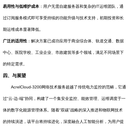
易用性与低维护成本
：用户无需自建服务器和复杂的IT运维团队，通
过订阅服务模式即可享受持续的功能升级与技术支持，初期投资和长
期运维成本显著降低。
广泛的适用性
：解决方案已成功应用于商业综合体、轨道交通、数据
中心、医院学校、工业企业、市政建筑等多个领域，满足不同场景下
的特定需求。
四、与展望
AcrelCloud-3200网络技术服务超越了传统电力监控的范畴，它通
过“云-边-端”协同，构建了一个集安全监控、能效管理、运维调度于一
体的数字化能源管理体系。随着“双碳”战略的深入推进和物联网技术
的持续演进，该平台将持续进化，深度融合人工智能分析，为用户提