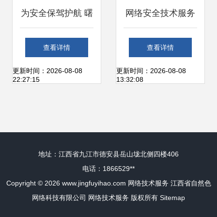
为安全保驾护航 曙
网络安全技术服务
光网络流量识别分
与咨询体系详解
查看详情
查看详情
析系统SunA助力商
更新时间：2026-08-08
更新时间：2026-08-08
22:27:15
13:32:08
业综合体管理服务
升级
地址：江西省九江市德安县岳山垅北侧四楼406
电话：1866529**
Copyright © 2026
www.jingfuyihao.com
网络技术服务
江西省自然色
网络科技有限公司
网络技术服务
版权所有
Sitemap